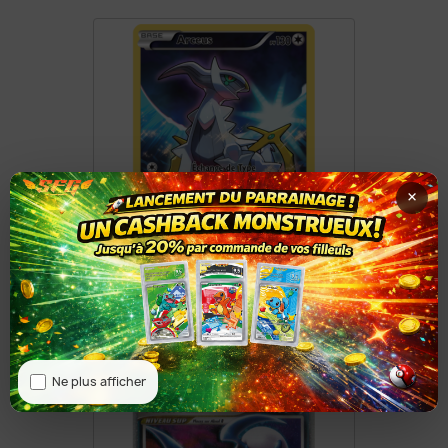
×
Arceus XY116/211
8,50 €
Ne plus afficher