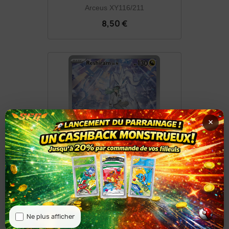
Arceus XY116/211
8,50 €
×
Reshiram De N 167/159
8,50 €
Ne plus afficher