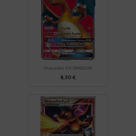
Dracaufeu GX SM60/236
8,50 €