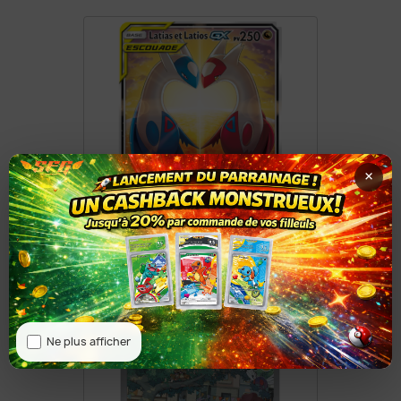
×
Latias Et Latios GX 170/181
8,50 €
Ne plus afficher