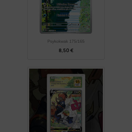
Psykokwak 175/165
8,50 €