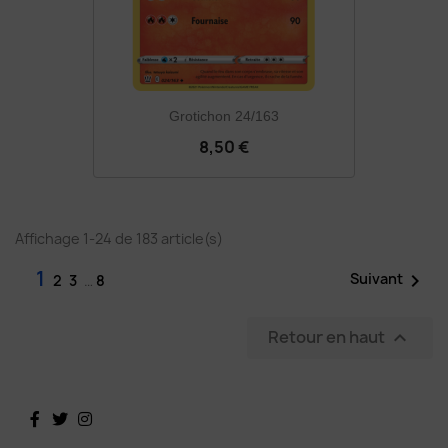
Grotichon 24/163
8,50 €
Affichage 1-24 de 183 article(s)
1

Suivant
2
3
…
8
Retour en haut

Facebook
Twitter
Instagram