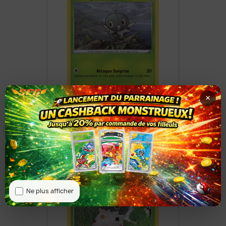
×
Lépidonille 11/163
8,50 €
Ne plus afficher