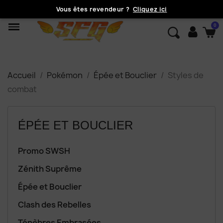
Vous êtes revendeur ?
Cliquez ici
Accueil
Pokémon
Épée et Bouclier
Styles de
combat
ÉPÉE ET BOUCLIER
Promo SWSH
Zénith Suprême
Épée et Bouclier
Clash des Rebelles
Ténèbres Embrasées