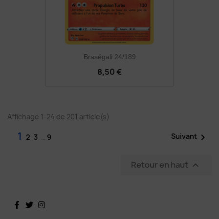
Braségali 24/189
8,50 €
Affichage 1-24 de 201 article(s)
1

Suivant
2
3
…
9
Retour en haut

Facebook
Twitter
Instagram