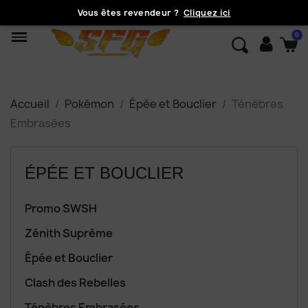
Vous êtes revendeur ?
Cliquez ici
Accueil
Pokémon
Épée et Bouclier
Ténèbres
Embrasées
ÉPÉE ET BOUCLIER
Promo SWSH
Zénith Suprême
Épée et Bouclier
Clash des Rebelles
Ténèbres Embrasées