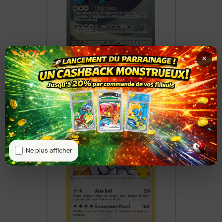
×
Roue-De-Fer Ex 248/198
8,50 €
Ne plus afficher