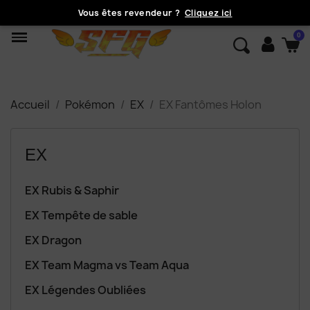
Vous êtes revendeur ?
Cliquez ici
Accueil
Pokémon
EX
EX Fantômes Holon
EX
EX Rubis & Saphir
EX Tempête de sable
EX Dragon
EX Team Magma vs Team Aqua
EX Légendes Oubliées