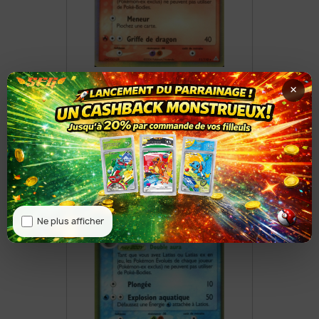
Latias D ESPÈCES DELTA 11/110
×
8,50 €
Ne plus afficher