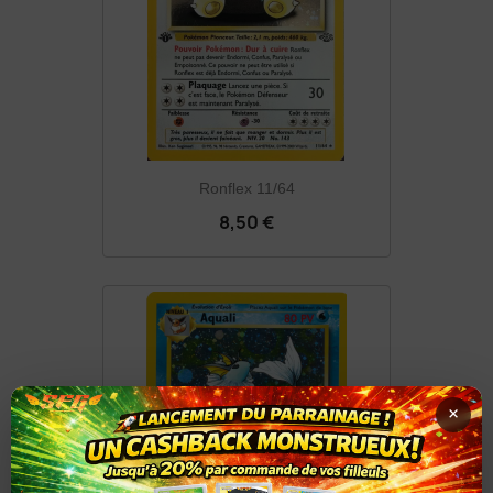
Ronflex 11/64
8,50 €
×