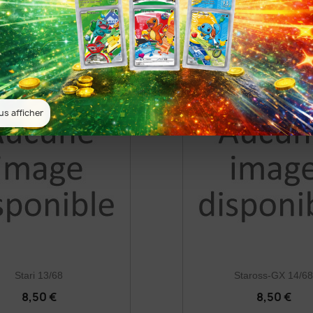
Magmar 10/68
Psykokwak 11/68
8,50 €
8,50 €
us afficher
Stari 13/68
Staross-GX 14/6
8,50 €
8,50 €