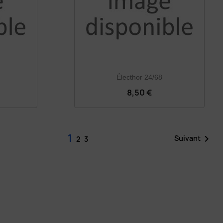
Électhor 24/68
8,50 €
1

Suivant
2
3