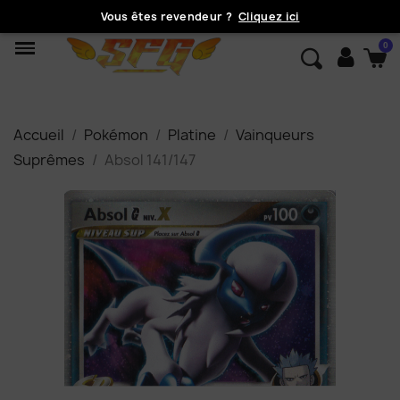
Vous êtes revendeur ?
Cliquez ici
Accueil
Pokémon
Platine
Vainqueurs
Suprêmes
Absol 141/147