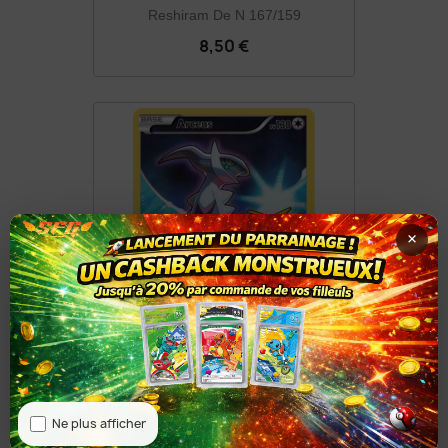
Reshiram De N 167/159
8,50 €
×
Arceus XY116/211
8,50 €
Ne plus afficher