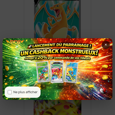
×
Dracaufeu V 153/172
8,50 €
Ne plus afficher