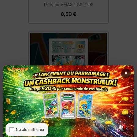
Pikachu VMAX TG29/196
8,50 €
×
[FULL ART] DRACAUFEU V...
12,90 €
Ne plus afficher