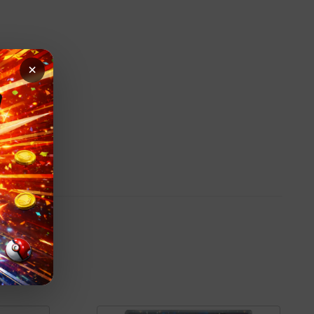
apide
×