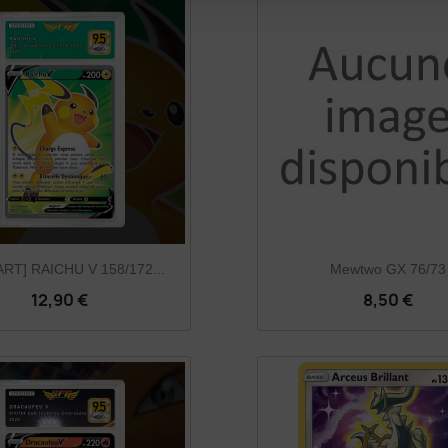
ART] RAICHU V 158/172...
Mewtwo GX 76/73
12,90 €
8,50 €