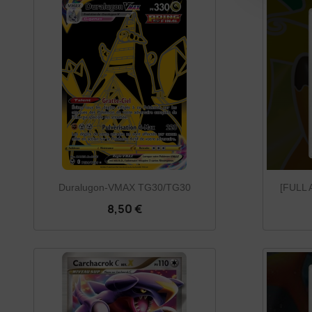
Duralugon-VMAX TG30/TG30
[FULL 
8,50 €