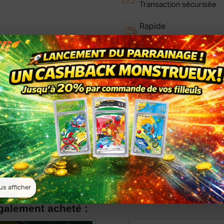
Transaction sécurisée
Rapide
Traitement & Livraison R
Colis bien protégé
Colis protégé et assuré
Détails du produit
Référence
pl1-2
us afficher
également acheté :