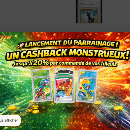
NFT : Non
Quantité
AJOUTER 

Partager
us afficher
Garanties sécurité