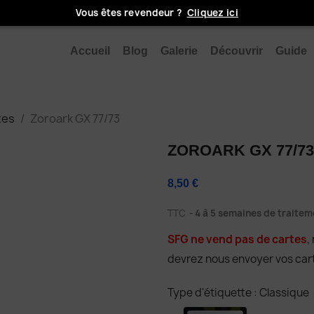
Vous êtes revendeur ?
Cliquez ici
Accueil
Blog
Galerie
Découvrir
Guide
tes
Zoroark GX 77/73
ZOROARK GX 77/73
8,50 €
TTC
4 à 5 semaines de traitem
SFG ne vend pas de cartes
,
devrez nous envoyer vos carte
Type d'étiquette : Classique