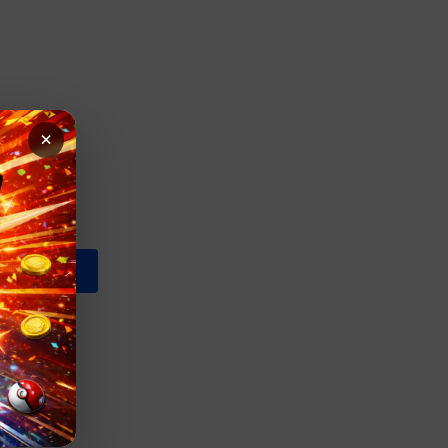
×
AU PANIER