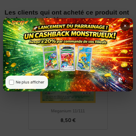
Les clients qui ont acheté ce produit ont
également acheté :
×
Ne plus afficher
Meganium 11/111
8,50 €