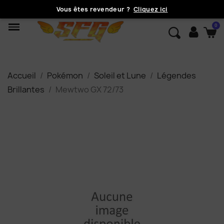
Vous êtes revendeur ?
Cliquez ici
Accueil
Pokémon
Soleil et Lune
Légendes
Brillantes
Mewtwo GX 72/73