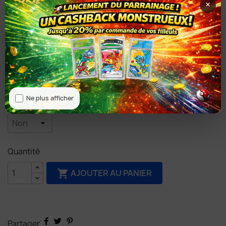
×
Type d'étiquette : Classique
Ne plus afficher
NFT : Non
Quantité
AJOUTER AU PANIER

Partager