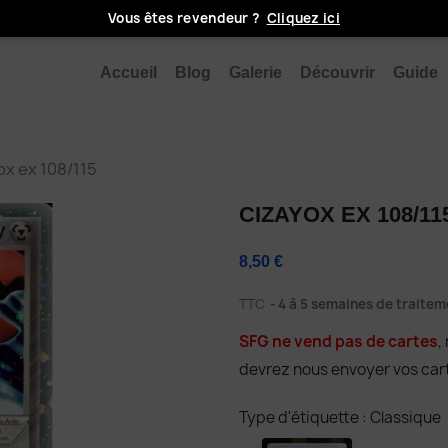
Vous êtes revendeur ?
Cliquez ici
Accueil
Blog
Galerie
Découvrir
Guide
ox ex 108/115
CIZAYOX EX 108/11
8,50 €
TTC
4 à 5 semaines de traitem
SFG ne vend pas de cartes
,
devrez nous envoyer vos cart
Type d'étiquette : Classique