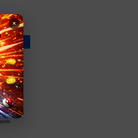
×
AU PANIER
apide