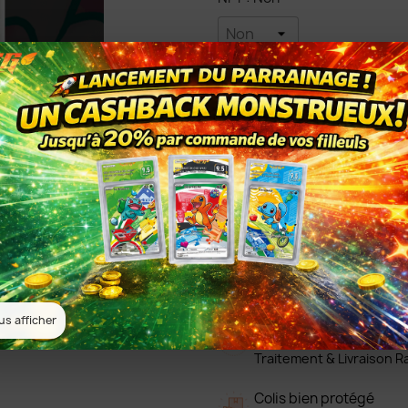
Quantité
AJOUTER 

Partager
Garanties sécurité
Transaction sécurisée
us afficher
Rapide
Traitement & Livraison R
Colis bien protégé