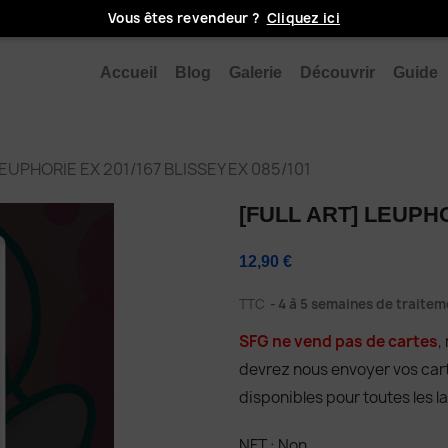
Vous êtes revendeur ?
Cliquez ici
Accueil
Blog
Galerie
Découvrir
Guide
EUPHORIE EX 201/167 BLISSEY EX 085/101
[FULL ART] LEUPHO
12,90 €
TTC
4 à 5 semaines de traitem
SFG ne vend pas de cartes
,
devrez nous envoyer vos cartes
disponibles pour toutes les l
NFT : Non