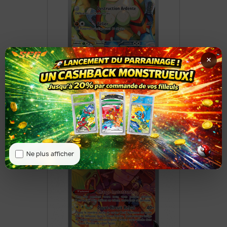
×
Caninos De Hisui 181/167
8,50 €
Ne plus afficher