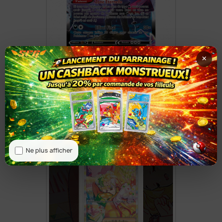
×
Éthernatos VMAX TG22/196
8,50 €
Ne plus afficher