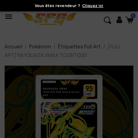
Vous êtes revendeur ?
Cliquez ici
Accueil
Pokémon
Étiquettes Full Art
[FULL
ART] RAYQUAZA VMAX TG29/TG30