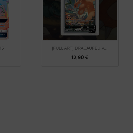
45
[FULL ART] DRACAUFEU V...
12,90 €