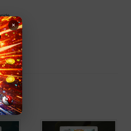
apide
×