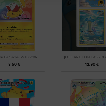
chu De Sacha SM108/236
[FULL ART] LOKHLASS G
8,50 €
12,90 €