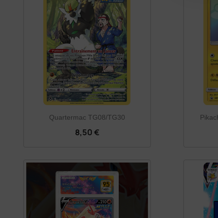
Quartermac TG08/TG30
Pika
8,50 €