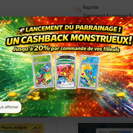
Rapide
Traitement & Livraison R
Colis bien protégé
Colis protégé et assuré
Détails du produit
Référence
cel25-6
us afficher
également acheté :