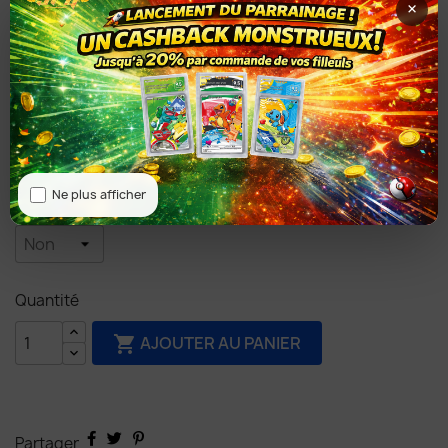
×
Type d'étiquette : Classique
Ne plus afficher
NFT : Non
Quantité
AJOUTER AU PANIER

Partager