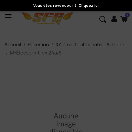
Vous êtes revendeur ?
Cliquez ici
Accueil
Pokémon
XY
carte alternative A Jaune
M-Élecsprint-ex 24a/6